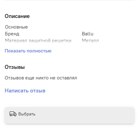
Описание
Основные
Бренд
Ballu
Материал защитной решетки
Металл
Материал корпуса
Пластик
Показать полностью
Тип нагревательного элемента
Керамический
Цвет корпуса
Белый
Отзывы
Срок службы
10 лет
Гарантийный срок
2 года
Отзывов еще никто не оставлял
Страна производства
КНР
Потребительские
Написать отзыв
Эффективен для помещ.
20 м2
площадью до
Управление
Выбрать
Вид управления
Механическое
Тип термостата
Механический
Регулировка температуры
Да
Регулировка мощности обогрева
Да