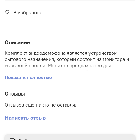
В избранное
Описание
Комплект видеодомофона является устройством
бытового назначения, который состоит из монитора и
вызывной панели. Монитор предназначен для
установки внутри помещения для общения с
Показать полностью
посетителем через вызывную панель или просмотра
изображения от вызывных панелей или видеокамер.
Отзывы
Несколько мониторов могут быть объединены в одну
систему с безадресным интеркомом.
Отзывов еще никто не оставлял
Для обеспечения дистанционного открывания двери
Написать отзыв
(калитки) к вызывной панели может быть подключен
замок или контроллер СКУД.