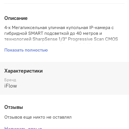
Описание
4-х Мегапиксельная уличная купольная IP-камера с
гибридной SMART подсветкой до 40 метров и
технологией SharpSense 1/3" Progressive Scan CMOS
— моторизованный вариообъектив 2.8-12мм
Показать полностью
— угол обзора 102.4°~31.2°
— механический ИК-фильтр
— 05лк@F1.6
— сжатие H.265/H.265+/H.264/H.264+/MJPEG
Характеристики
— тройной поток
— 2688 × 1520@25к/с
Бренд
— WDR 120дБ, 3D DNR, HLC, BLC, ROI
iFlow
— 2 встроенных микрофона
— ИК-подсветка и подсветка белым светом до 40
метров, обнаружение движения, вторжения в область и
Отзывы
пересечения линии
— оставленные/унесенные предметы, классификация
Отзывов еще никто не оставлял
«человек/ТС»
— слот для microSD до 512Гб
Написать отзыв