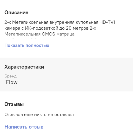
Описание
2-х Мегапиксельная внутренняя купольная HD-TVI
камера с ИК-подсветкой до 20 метров 2-х
Мегапиксельная CMOS матрица
— объектив 2.8мм
Показать полностью
— угол обзора 103°
— механический ИК-фильтр
— 0.01 Лк@F1.2
— OSD, DWDR, BLC, DNR
Характеристики
— SMART ИК
— видеовыход: 1 х HD-TVI/AHD/CVI/CVBS
Бренд
— -20°С до +45°С
iFlow
— 12В DC±15%, 4Вт макс.
Отзывы
Отзывов еще никто не оставлял
Написать отзыв