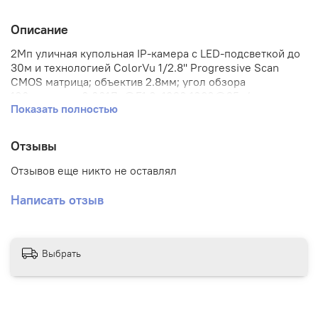
Описание
2Мп уличная купольная IP-камера с LED-подсветкой до
30м и технологией ColorVu 1/2.8'' Progressive Scan
CMOS матрица; объектив 2.8мм; угол обзора
106градусов; 0.001Лк@F1.0; 1920 1080@25к/с;
Показать полностью
H.265/H.265+/H.264/H.264+/MJPEG,
G.711/G.722.1/G.726/MP2L2/PCM/AAC, ROI, коридорный
режим, DWDR; 3D DNR; BLC; обнаружение движения
Отзывы
2.0; видеобитрейт 32кбит/с-8Мбит/с; встроенный
микрофон; встроенный слот для microSD карты до
Отзывов еще никто не оставлял
256Гб; IP67, IK08; защита от перенапряжений TVS,
-40градусовC до +60градусовC;
Написать отзыв
DC12В+-25%/PoE(802.3af); 6,5Вт макс.
Выбрать